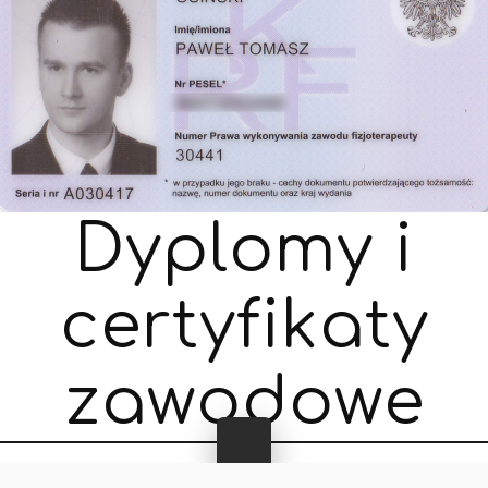
D
y
p
l
o
m
y
i
c
e
r
t
y
f
i
k
a
t
y
z
a
w
o
d
o
w
e