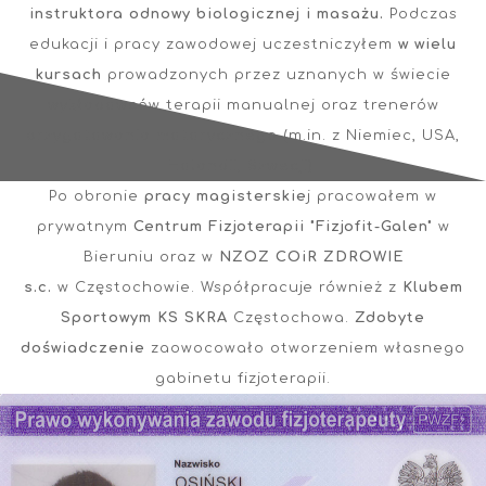
instruktora odnowy biologicznej i masażu.
Podczas
edukacji i pracy zawodowej uczestniczyłem
w wielu
kursach
prowadzonych przez uznanych w świecie
wykładowców terapii manualnej oraz trenerów
przygotowania motorycznego (m.in. z Niemiec, USA,
Holandii, Szwecji).
Po obronie
pracy magisterskie
j pracowałem w
prywatnym
Centrum Fizjoterapii "Fizjofit-Galen"
w
Bieruniu oraz w
NZOZ COiR ZDROWIE
s.c.
w Częstochowie. Współpracuje również z
Klubem
Sportowym KS SKRA
Częstochowa.
Zdobyte
doświadczenie
zaowocowało otworzeniem własnego
gabinetu fizjoterapii.