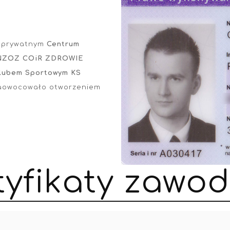
w prywatnym
Centrum
NZOZ COiR ZDROWIE
lubem Sportowym KS
owocowało otworzeniem
t
y
f
i
k
a
t
y
z
a
w
o
d