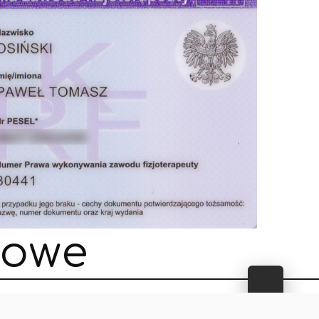
o
w
e