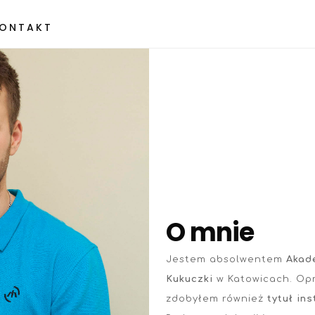
ONTAKT
O mnie
Jestem absolwentem
Akad
Kukuczki
w Katowicach. Op
zdobyłem również
tytuł in