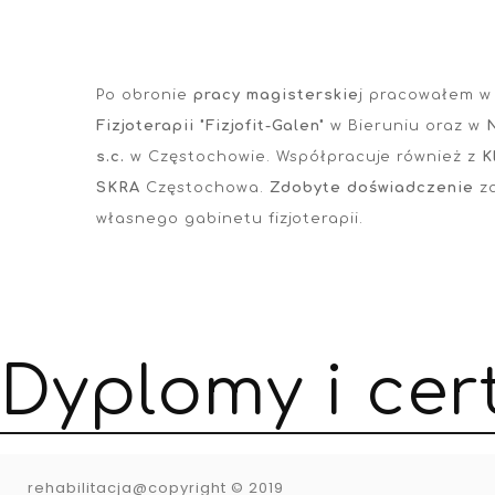
Po obronie
pracy magisterskie
j pracowałem 
Fizjoterapii "Fizjofit-Galen"
w Bieruniu oraz w
s.c.
w Częstochowie. Współpracuje również z
K
SKRA
Częstochowa.
Zdobyte doświadczenie
za
własnego gabinetu fizjoterapii.
D
y
p
l
o
m
y
i
c
e
r
rehabilitacja@copyright © 2019