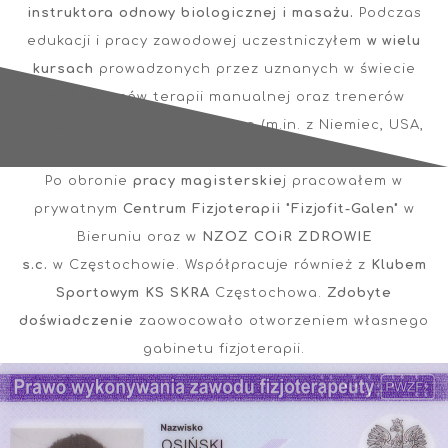
instruktora odnowy biologicznej i masażu.
Podczas
edukacji i pracy zawodowej uczestniczyłem
w wielu
kursach
prowadzonych przez uznanych w świecie
wykładowców terapii manualnej oraz trenerów
przygotowania motorycznego (m.in. z Niemiec, USA,
Holandii, Szwecji).
Po obronie
pracy magisterskie
j pracowałem w
prywatnym
Centrum Fizjoterapii "Fizjofit-Galen"
w
Bieruniu oraz w
NZOZ COiR ZDROWIE
s.c.
w Częstochowie. Współpracuje również z
Klubem
Sportowym KS SKRA
Częstochowa.
Zdobyte
doświadczenie
zaowocowało otworzeniem własnego
gabinetu fizjoterapii.