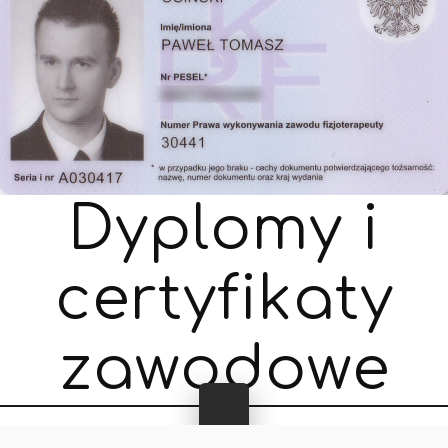
D
y
p
l
o
m
y
i
c
e
r
t
y
f
i
k
a
t
y
z
a
w
o
d
o
w
e